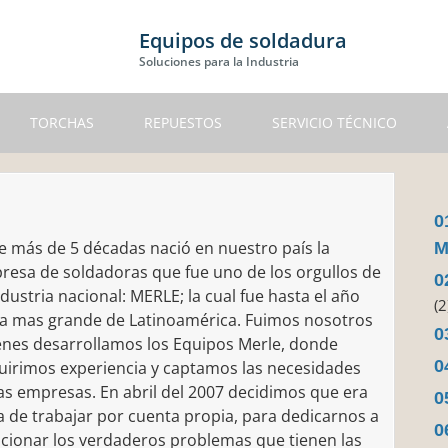
Equipos de soldadura
Soluciones para la Industria
TORCHAS
REPUESTOS
SERVICIO TÉCNICO
0
e más de 5 décadas nació en nuestro país la
M
resa de soldadoras que fue uno de los orgullos de
0
ndustria nacional: MERLE; la cual fue hasta el año
(2
 la mas grande de Latinoamérica. Fuimos nosotros
0
enes desarrollamos los Equipos Merle, donde
0
uirimos experiencia y captamos las necesidades
as empresas. En abril del 2007 decidimos que era
0
 de trabajar por cuenta propia, para dedicarnos a
0
ucionar los verdaderos problemas que tienen las