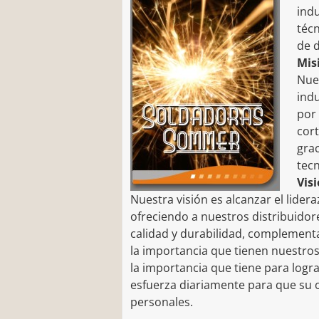
ind
técn
de d
Mis
Nue
ind
por 
cor
grac
tec
Vis
Nuestra visión es alcanzar el lide
ofreciendo a nuestros distribuidore
calidad y durabilidad, complement
la importancia que tienen nuestros
la importancia que tiene para logr
esfuerza diariamente para que su o
personales.