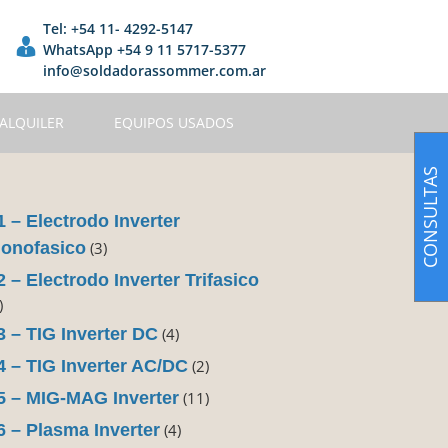
Tel: +54 11- 4292-5147
WhatsApp +54 9 11 5717-5377
info@soldadorassommer.com.ar
ALQUILER
EQUIPOS USADOS
CONSULTAS
1 – Electrodo Inverter
onofasico
(3)
2 – Electrodo Inverter Trifasico
)
3 – TIG Inverter DC
(4)
4 – TIG Inverter AC/DC
(2)
5 – MIG-MAG Inverter
(11)
6 – Plasma Inverter
(4)