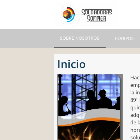
Skip
to
main
content
SOBRE NOSOTROS
EQUIPOS
Inicio
Hac
emp
la i
89′
qui
adq
de l
hora
sol